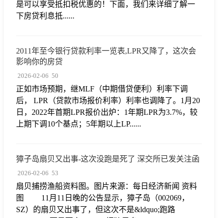
是可以享受抵扣税优惠的！下面，我们来详细了解一
下房贷利息抵......
2011年至今银行贷款利率一览表,LPR又降了，这次会
影响你的房贷
2026-02-06
50
正如市场预期，继MLF（中期借贷便利）利率下调
后， LPR（贷款市场报价利率）利率也调降了。1月20
日，2022年首期LPR报价出炉：1年期LPR为3.7%，较
上期下调10个基点；5年期以上LP......
獐子岛扇贝又出事-这次没跑是死了 深交所已发关注函
2026-02-06
53
扇贝捕捞渔船资料图。图片来源：每日经济新闻 资料
图 11月11日晚的公告显示，獐子岛（002069，
SZ）的扇贝又出事了，但这次不是&ldquo;跑路