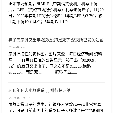
正如市场预期，继MLF（中期借贷便利）利率下调
后， LPR（贷款市场报价利率）利率也调降了。1月20
日，2022年首期LPR报价出炉：1年期LPR为3.7%，较
上期下调10个基点；5年期以上LP......
獐子岛扇贝又出事-这次没跑是死了 深交所已发关注函
2026-02-06
53
扇贝捕捞渔船资料图。图片来源：每日经济新闻 资料
图 11月11日晚的公告显示，獐子岛（002069，
SZ）的扇贝又出事了，但这次不是&ldquo;跑路
&rdquo;，而是死亡。 据獐子岛......
2019年10大小额借贷app排行榜归纳
2026-02-06
43
虽然网贷口子的发生，让很多人贷款越来越非常容易
了，可是目前市面上的贷款口子大多数全是***短期内