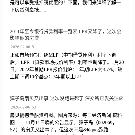
是可以享受抵扣税优惠的！下面，我们来详细了解一
下房贷利息抵......
2011年至今银行贷款利率一览表,LPR又降了，这次会
影响你的房贷
2026-02-06
51
正如市场预期，继MLF（中期借贷便利）利率下调
后， LPR（贷款市场报价利率）利率也调降了。1月20
日，2022年首期LPR报价出炉：1年期LPR为3.7%，较
上期下调10个基点；5年期以上LP......
獐子岛扇贝又出事-这次没跑是死了 深交所已发关注函
2026-02-06
53
扇贝捕捞渔船资料图。图片来源：每日经济新闻 资料
图 11月11日晚的公告显示，獐子岛（002069，
SZ）的扇贝又出事了，但这次不是&ldquo;跑路