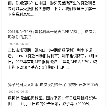
而，你知道吗？在中国，购买房屋所产生的贷款利息
是可以享受抵扣税优惠的！下面，我们来详细了解一
下房贷利息抵......
2011年至今银行贷款利率一览表,LPR又降了，这次会
影响你的房贷
2026-02-06
50
正如市场预期，继MLF（中期借贷便利）利率下调
后， LPR（贷款市场报价利率）利率也调降了。1月20
日，2022年首期LPR报价出炉：1年期LPR为3.7%，较
上期下调10个基点；5年期以上LP......
獐子岛扇贝又出事-这次没跑是死了 深交所已发关注函
2026-02-06
53
扇贝捕捞渔船资料图。图片来源：每日经济新闻 资料
图 11月11日晚的公告显示，獐子岛（002069，