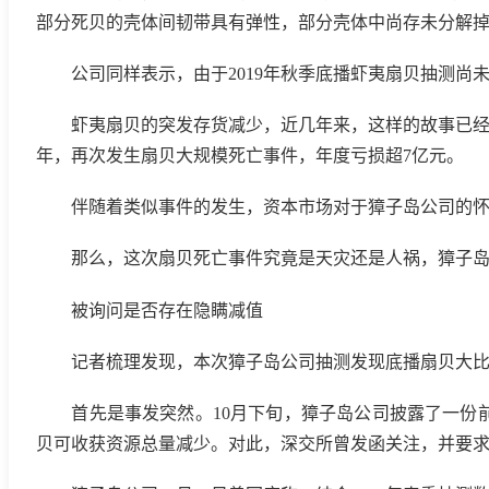
部分死贝的壳体间韧带具有弹性，部分壳体中尚存未分解
公司同样表示，由于2019年秋季底播虾夷扇贝抽测尚
虾夷扇贝的突发存货减少，近几年来，这样的故事已经第三次
年，再次发生扇贝大规模死亡事件，年度亏损超7亿元。
伴随着类似事件的发生，资本市场对于獐子岛公司的怀疑也日
那么，这次扇贝死亡事件究竟是天灾还是人祸，獐子岛
被询问是否存在隐瞒减值
记者梳理发现，本次獐子岛公司抽测发现底播扇贝大比
首先是事发突然。10月下旬，獐子岛公司披露了一份前三季
贝可收获资源总量减少。对此，深交所曾发函关注，并要