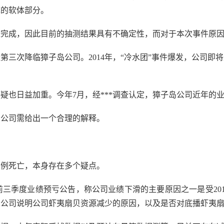
掉的软体部分。
未完成，因此目前的抽测结果具有不确定性，而对于本次事件原
降临獐子岛公司。2014年，“冷水团”事件爆发，公司即将进
益加重。今年7月，经***调查认定，獐子岛公司近年的业绩涉
公司需给出一个合理的解释。
例死亡，本身存在多个疑点。
度业绩预亏公告，称公司业绩下滑的主要原因之一是受2018年
求公司说明公司虾夷扇贝资源减少的原因，以及是否对底播虾夷