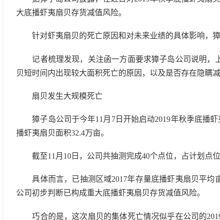
大底播虾夷扇贝存货减值风险。
针对虾夷扇贝的死亡原因和对未来业绩的具体影响，獐子
记者梳理发现，关注函一方面要求獐子岛公司说明，上述
贝短时间内出现较大面积死亡的原因，以及是否存在隐瞒
扇贝发生大规模死亡
獐子岛公司于今年11月7日开始启动2019年秋季底播虾夷
播虾夷扇贝面积32.4万亩。
截至11月10日，公司共抽测完成40个点位，占计划点位
具体而言，已抽测区域2017年存量底播虾夷扇贝平均亩产不
公司初步判断已构成重大底播虾夷扇贝存货减值风险。
巧合的是，这次扇贝的集体死亡情况似乎在公司的201