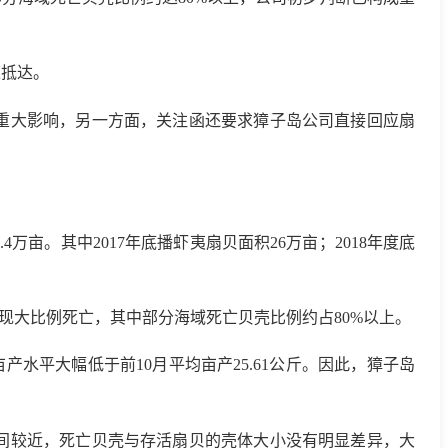
抵达。
重大影响，另一方面，关注函还要求獐子岛公司直接回应扇
亩。其中2017年底播虾夷扇贝面积26万亩；2018年度底
现大比例死亡，其中部分海域死亡贝壳比例约占80%以上。
产水平大幅低于前10月平均亩产25.61公斤。因此，獐子岛
间较近，死亡贝壳与存活扇贝的壳体大小没有明显差异，大