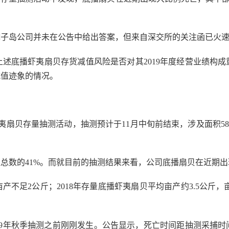
岛公司并未在公告中给出答案，但来自深交所的关注函已火速
底播虾夷扇贝存货减值风险是否对其2019年度经营业绩构成
减值迹象的情况。
扇贝存量抽测活动，抽测预计于11月中旬前结束，涉及面积58.4万
总数的41%。而就目前的抽测结果来看，公司底播扇贝在近期出
足2公斤；2018年存量底播虾夷扇贝平均亩产约3.5公斤，亩
9年秋季抽测之前刚刚发生。公告显示，死亡时间距抽测采捕时