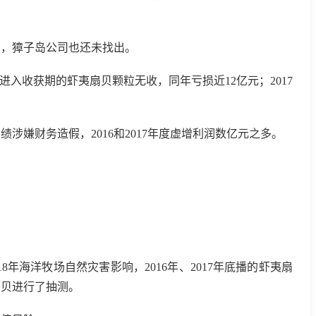
因，獐子岛公司也还未找出。
入收获期的虾夷扇贝颗粒无收，同年亏损近12亿元；2017
嫌财务造假，2016和2017年度虚增利润数亿元之多。
海洋牧场自然灾害影响，2016年、2017年底播的虾夷扇
扇贝进行了抽测。