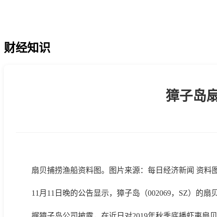
财经知识
獐子岛扇
扇贝捕捞渔船资料图。图片来源：每日经济新闻 资料
11月11日晚的公告显示，獐子岛（002069，SZ）的
据獐子岛公司披露，在近日对2019年秋季底播虾夷扇贝