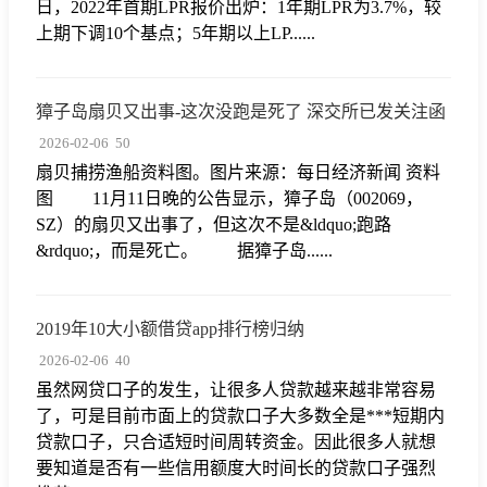
日，2022年首期LPR报价出炉：1年期LPR为3.7%，较
上期下调10个基点；5年期以上LP......
獐子岛扇贝又出事-这次没跑是死了 深交所已发关注函
2026-02-06
50
扇贝捕捞渔船资料图。图片来源：每日经济新闻 资料
图 11月11日晚的公告显示，獐子岛（002069，
SZ）的扇贝又出事了，但这次不是&ldquo;跑路
&rdquo;，而是死亡。 据獐子岛......
2019年10大小额借贷app排行榜归纳
2026-02-06
40
虽然网贷口子的发生，让很多人贷款越来越非常容易
了，可是目前市面上的贷款口子大多数全是***短期内
贷款口子，只合适短时间周转资金。因此很多人就想
要知道是否有一些信用额度大时间长的贷款口子强烈