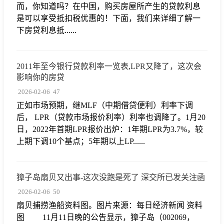
而，你知道吗？在中国，购买房屋所产生的贷款利息
是可以享受抵扣税优惠的！下面，我们来详细了解一
下房贷利息抵......
2011年至今银行贷款利率一览表,LPR又降了，这次会
影响你的房贷
2026-02-06
47
正如市场预期，继MLF（中期借贷便利）利率下调
后， LPR（贷款市场报价利率）利率也调降了。1月20
日，2022年首期LPR报价出炉：1年期LPR为3.7%，较
上期下调10个基点；5年期以上LP......
獐子岛扇贝又出事-这次没跑是死了 深交所已发关注函
2026-02-06
50
扇贝捕捞渔船资料图。图片来源：每日经济新闻 资料
图 11月11日晚的公告显示，獐子岛（002069，